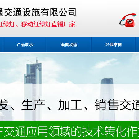
产品展示
新闻动态
经典案例