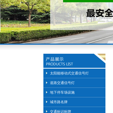
太阳能移动式交通信号灯
道路交通信号灯
地下停车场设施
城市路名牌
交通标识标牌