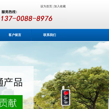
设为首页 |
加入收藏
客户留言
联系我们
业务咨询