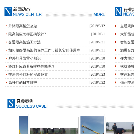
升降限高架怎么做
[2019/8/12
交通规
限高架应怎样正确设计?
[2019/8/1
太阳能
交通限高架施工方法
[2019/7/31
智能交
如何做好限高架的保养工作，延长它的使用寿
[2019/7/31
满屏台
户外灯具防雷小知识
[2019/7/30
弹力柱
路灯杆应该具备哪些性能呢？
[2019/7/30
橡胶路
交通信号灯杆的安装位置
[2019/7/23
交通标
高杆灯的日常维护
[2019/7/22
强化交