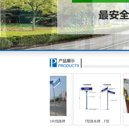
指路牌
T型路名牌，F型
交通标牌切圆机